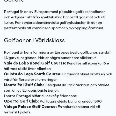
Portugal är en av Europas mest populära golfdestinationer
och erbjuder allt från spektakulära banor till god mat och rik
kultur. För seniora skandinaviska golfentusiaster är det en
perfekt plats att kombinera sport och avkoppling året runt.
Golfbanor i Världsklass
Portugal är hem för några av Europas bästa golfbanor, särskilt
i Algarve-regionen. Här är några banor som sticker ut:
Vale do Lobo Royal Golf Course:
Känd för sitt ikoniska 16:e
hål med utsikt över Atlanten.
Quinta do Lago South Course:
En favorit bland proffsen och
värd för flera stora turneringar.
Monte Rei Golf Club:
Designad av Jack Nicklaus och rankad
som en av Europas bästa banor.
I norra Portugal hittar du också pärlor som:
Oporto Golf Club:
Portugals äldsta bana, grundad 1890.
Vidago Palace Golf Course:
En naturskön bana vid ett
historiskt palats.