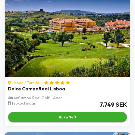
Lisbon
/
Turcifal
-
Dolce CampoReal Lisboa
4×Campo Real Golf - Apar ...
Frukost ingår
7.749 SEK
Boka Nu