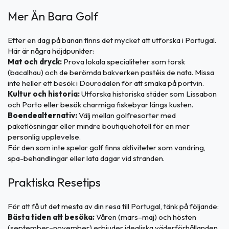
Mer Än Bara Golf
Efter en dag på banan finns det mycket att utforska i Portugal.
Här är några höjdpunkter:
Mat och dryck:
Prova lokala specialiteter som torsk
(bacalhau) och de berömda bakverken pastéis de nata. Missa
inte heller ett besök i Dourodalen för att smaka på portvin.
Kultur och historia:
Utforska historiska städer som Lissabon
och Porto eller besök charmiga fiskebyar längs kusten.
Boendealternativ:
Välj mellan golfresorter med
paketlösningar eller mindre boutiquehotell för en mer
personlig upplevelse.
För den som inte spelar golf finns aktiviteter som vandring,
spa-behandlingar eller lata dagar vid stranden.
Praktiska Resetips
För att få ut det mesta av din resa till Portugal, tänk på följande:
Bästa tiden att besöka:
Våren (mars–maj) och hösten
(september–november) erbjuder idealiska väderförhållanden.