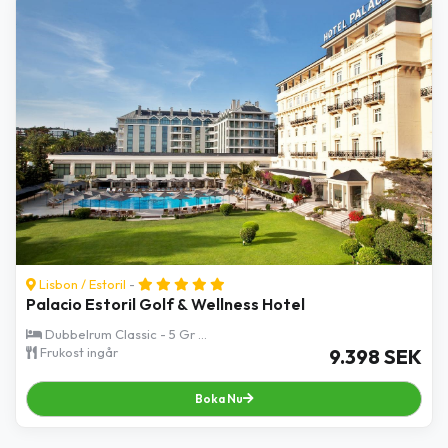
Lisbon
/
Estoril
-
Palacio Estoril Golf & Wellness Hotel
Dubbelrum Classic - 5 Gr ...
Frukost ingår
9.398 SEK
Boka Nu