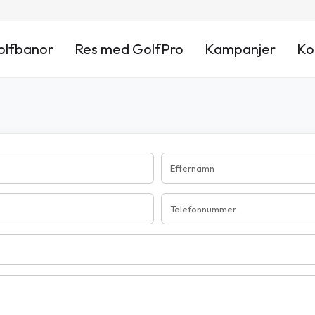
olfbanor
Res med GolfPro
Kampanjer
Ko
Efternamn
Telefonnummer