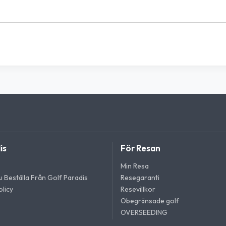
is
För Resan
Min Resa
 Beställa Från Golf Paradis
Resegaranti
licy
Resevillkor
Obegränsade golf
OVERSEEDING