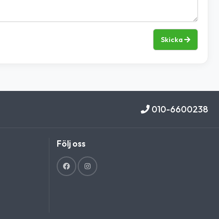
Skicka
010-6600238
Följ oss